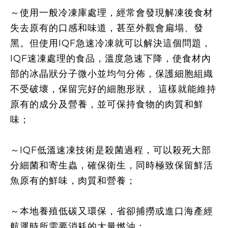
～使用一般冷凍庫處理，經常會發現解凍後食材
失去原有的口感和味道，甚至外觀會扁塌、發
黑。但使用
IQF
急速冷凍就可以解決這個問題，
IQF
速凍處理的食品，溫度急速下降，使食材內
部的冰晶狀分子微小並均勻分佈，保護細胞組織
不受破壞，保留完好的細胞形狀， 這樣就能維持
原有的成分及營養，並可保持食物的肉質和鮮
味
；
～IQF低溫速凍技術是殺菌過程，可以殺死大部
分細菌和寄生蟲，確保衛生，同時極致保留鮮活
魚原有的鮮味，肉質和營養；
～
本地養殖低碳又環保，省卻捕撈或進口海產經
航運時所需要消耗的大量燃油；