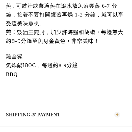
蒸 :
可豉汁或薑蔥蒸在滾水放魚落鑊蒸 6-7 分
鐘，接著不要打開鑊蓋再焗 1-2 分鐘，就可以享
魚扒
。
受這美味
煎：
豉油王煎封，
加
海鹽和胡椒，每邊煎大
少許
約
8-9
分鐘至魚身金黃色，非常美味！
雞全翼
氣炸鍋180C
每邊
，
約
8-9
分鐘
BBQ
SHIPPING & PAYMENT