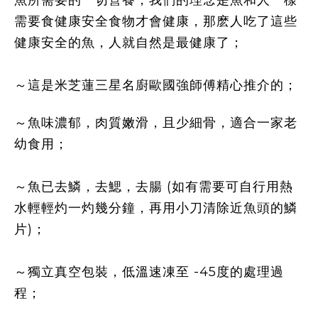
需要食健康安全食物才會健康，那麽人吃了這些
健康安全的魚，人就自然是最健康了；
～這是米芝蓮三星名廚歐國強師傅精心推介的；
～魚味濃郁，肉質嫩滑，且少細骨，適合一家老
幼食用；
～魚已去鱗，去鰓，去腸 (如有需要可自行用熱
水輕輕灼一灼幾分鐘，再用小刀清除近魚頭的鱗
片)；
～獨立真空包裝，低溫速凍至
-45
度的處理過
程；