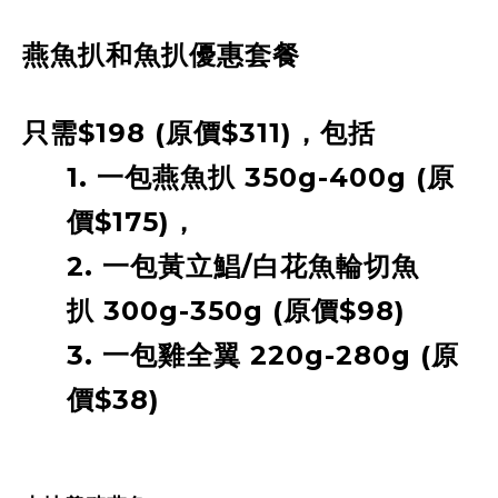
燕魚
扒
和魚扒優惠套餐
只需$198 (原價$311)，包括
1. 一
包
燕魚
扒
350g-400g (原
價$175)，
2. 一包黃立鯧/白花魚
輪切魚
扒
300g-350g (原價$98)
3. 一包雞全翼 220g-280g (原
價$38)