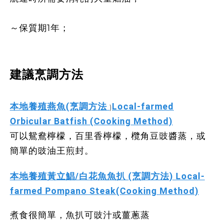
～保質期
1
年；
建議烹調方法
本地養殖燕魚(
烹調方法
Local-farmed
)
Orbicular Batfish (Cooking Method)
可以鴛鴦檸檬，百里香檸檬，欖角豆豉醬蒸，或
簡單的豉油王煎封。
本地養殖黃立鯧/白花魚魚扒 (烹調方法)
Local-
farmed Pompano Steak(
Cooking Method)
煮食很簡單，
魚扒
可豉汁或薑蔥蒸