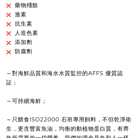
藥物殘餘
激素
抗生素
人造色素
添加劑
防腐劑
～對海鮮品質和海水水質監控的
AFFS
優質認
証；
～可持續海鮮；
～只餵食
ISO22000
石班專用飼料，不但乾淨衛
生，更含豐富魚油，均衡的動植物蛋白質，有齊
魚所需要的一切營養，我們的理念是魚和人一樣