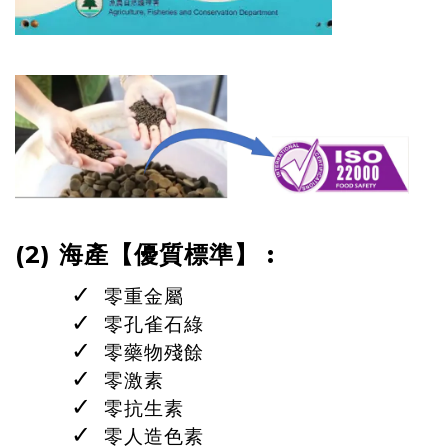
(2)
海產【
標
準】
:
優質
✓
  零重金屬
✓
 零孔雀石綠
✓
  零藥物殘餘
✓
  零激素
✓
  零抗生素
✓
  零人造色素