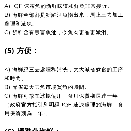
A) IQF
速凍
魚的新鮮味道和鮮魚非常接近
。
B) 海鮮全部都是新鮮活魚撈出來，馬上
三去
加工
處
理和速凍。
C) 飼料含有豐富魚油，令魚肉更香更嫩滑
。
(5) 方便：
A) 海鮮經三去處理和清洗，大大減省煮食的工
序
和時間
。
B) 節省每天去魚市場買魚的時間
。
C) 海鮮可放在冰櫃備用，
食用保質期長達一年
（
政府
官
方指
引列明經
IQF 速凍
處理的海鮮
，
食
用保質期
為
一年)
。