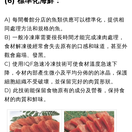
(6) 標準化海鮮：
A) 每間餐館分店的魚類供應可以標準化，提供
相
同處理方法和規格的魚
。
B) 一般冷凍庫需要很長時間才能完成
凍肉處理
，
食
材解凍後
經常會
失去原有的口感和味道，甚至外
觀會扁塌
、發黑
。
C) 使用IQF急速冷凍技術
可使食材溫度急速下
降，令
材內部產生微小及平均分佈的的冰晶
，保護
細胞組織不受破壞，並
保留完好的肉質形狀。
D) 此技術能保留食物原有的成分及營養，
保
持食
材的肉質和鮮
味
。