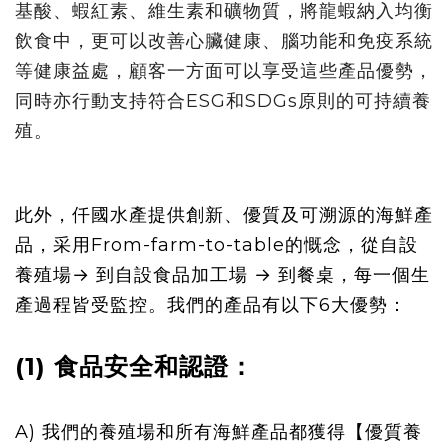
基酸、蝦紅素、
維生素和礦物質，將龍蝦納入均衡
飲食中，更可以改善心臟健康、
腦功能和免疫系統
等健康益處，顧客一方面可以享受這些產品優勢，
同時亦行動支持符合ESG和SDGs原則的可持續養
殖。
此外
，
仟
國
水產提供創新
、優質及可溯源
的海鮮產
品，
采用
From-farm-to-table
的慨念
，從自設
養殖場→ 到
自設
食品加工場 → 到餐桌，每一個生
產過程
皆受
監控。我們的產品
有以下6大優勢：
(1) 食品安全和認證：
A) 我們的養殖場和所有海鮮產品都獲得【
優質養