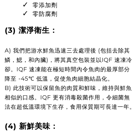
✓
  零添加劑
✓
  零防腐劑
(3) 潔淨衛生：
A) 我們把游水鮮魚迅速三去處理後 (包括去
除其
鱗，鰓，和內臟)，將其真
空包裝並以IQF 速凍
冷
卻。
IQF 速凍
能在極短時
間內令魚肉的最厚部分
降至 -45℃ 低溫，促使魚肉
細胞結晶化
。
B) 此技術可以保留魚的肉質
和鮮味，
維持與鮮魚
相似的口感。IQF 更有消毒殺菌作用，令
細菌無
法在超低溫環境下
生存
，
食用保質
期可長達一年
。
(4) 新鮮美味：