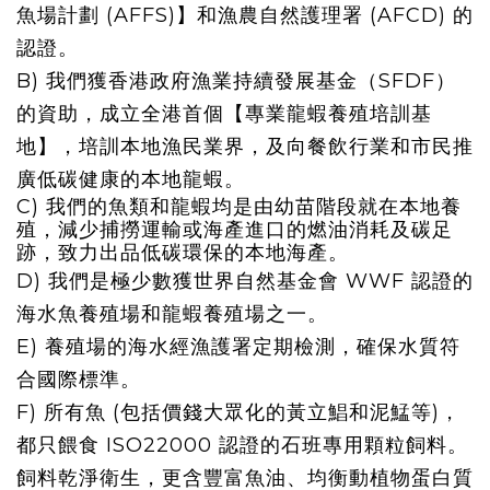
魚場計劃 (AFFS)
】和漁農自然護理
署 (AFCD) 的
認
證
。
B)
我們
獲
香港政府漁業持續發展基金（SFDF）
的資助，成立
全港
首個
【專業龍蝦養殖培訓基
地】
，
培訓本地漁民業界，
及向餐飲行業和市民推
廣低碳健康的本地龍蝦。
C)
我們的魚類和龍蝦均是
由幼苗階段就在本地養
殖
，
減少捕撈運輸或海產進口的燃油消耗及碳足
跡，致力出品低碳環保的本地海產。
D)
我們
是極少數獲
世界自然基金會
WWF
認證的
海水魚養殖場和龍蝦養殖場之一。
E)
養殖
場
的海水經漁護署定期
檢測
，
確保水質
符
合國際標準
。
F)
所有魚 (包括價錢大眾化的黃立鯧和泥鯭等)，
都
只餵食 ISO22000 認證的石班專用顆粒飼料
。
飼料
乾淨衛生，更含豐富魚油、均衡動植物蛋白質