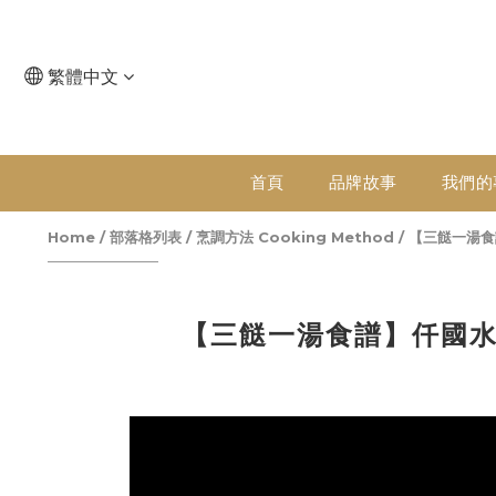
繁體中文
首頁
品牌故事
我們的
Home
/
部落格列表
/
烹調方法 Cooking Method
/
【三餸一湯食
【三餸一湯食譜】仟國水